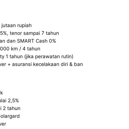
jutaan rupiah
15%, tenor sampai 7 tahun
ngan dan SMART Cash 0%
.000 km / 4 tahun
y 1 tahun (jika perawatan rutin)
er + asuransi kecelakaan diri & ban
ik
lai 2,5%
 2 tahun
Solargard
ver