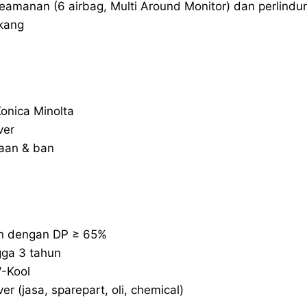
eamanan (6 airbag, Multi Around Monitor) dan perlindu
kang
Konica Minolta
ver
kaan & ban
n dengan DP ≥ 65%
gga 3 tahun
V-Kool
r (jasa, sparepart, oli, chemical)