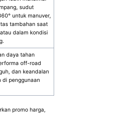
mpang, sudut
60° untuk manuver,
litas tambahan saat
atau dalam kondisi
g.
n daya tahan
erforma off-road
gguh, dan keandalan
 di penggunaan
rkan promo harga,