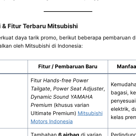
 & Fitur Terbaru Mitsubishi
kuat daya tarik promo, berikut beberapa pembaruan da
lkan oleh Mitsubishi di Indonesia:
Fitur / Pembaruan Baru
Manfaa
Fitur
Hands-free Power
Kemudahan
Tailgate
,
Power Seat Adjuster
,
bagasi, k
Dynamic Sound YAMAHA
penyesuai
Premium
(khusus varian
elektrik, 
Ultimate Premium)
Mitsubishi
kelas pre
Motors Indonesia
Tambahan
6 airbag
di varian
Perlindun