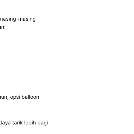
 masing-masing
an:
un, opsi balloon
aya tarik lebih bagi