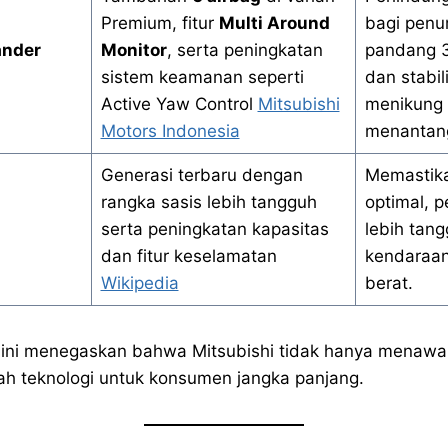
Premium, fitur
Multi Around
bagi penu
ander
Monitor
, serta peningkatan
pandang 3
sistem keamanan seperti
dan stabi
Active Yaw Control
Mitsubishi
menikung 
Motors Indonesia
menantan
Generasi terbaru dengan
Memastika
rangka sasis lebih tangguh
optimal, p
serta peningkatan kapasitas
lebih tan
dan fitur keselamatan
kendaraan
Wikipedia
berat.
r ini menegaskan bahwa Mitsubishi tidak hanya menawa
mbah teknologi untuk konsumen jangka panjang.