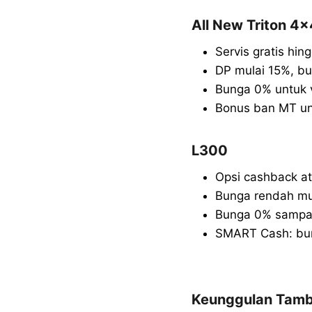
All New Triton 4×
Servis gratis hi
DP mulai 15%, b
Bunga 0% untuk v
Bonus ban MT un
L300
Opsi cashback a
Bunga rendah mu
Bunga 0% sampai 
SMART Cash: bun
Keunggulan Tamb