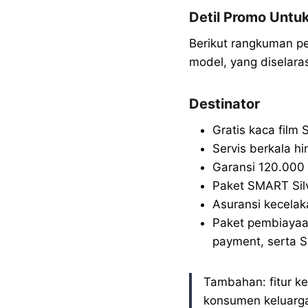
Detil Promo Untu
Berikut rangkuman p
model, yang diselar
Destinator
Gratis kaca film 
Servis berkala h
Garansi 120.000 
Paket SMART Silve
Asuransi kecelak
Paket pembiayaan
payment, serta 
Tambahan: fitur ke
konsumen keluarga